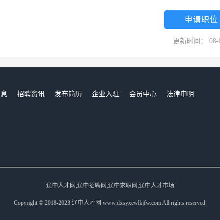
申请职位
更新时间： 08-
信息
招聘资讯
发布简历
企业入驻
会员中心
法律申明
们
辽中人才网,辽中招聘网,辽中求职网,辽中人才市场
Copyright © 2018-2023 辽中人才网 www.dxsyxewlkjfw.com All rights reserved.