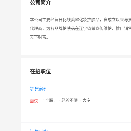
公司简介
本公司主要经营日化线美容化妆护肤品，自成立以来与
代理商，为各品牌护肤品在辽宁省做宣传维护、推广销
天下财富。
在招职位
销售经理
/
全职
/
/
经验不限
/
大专
面议