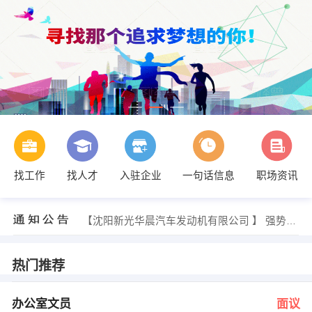
找工作
找人才
入驻企业
一句话信息
职场资讯
温博宇 发布 [保安 ] 招聘信息
【惠州星柔传媒有限公司 】 强势入驻
【沈阳新光华晨汽车发动机有限公司 】 强势入驻
【辽宁新支点科技发展有限公司 】 强势入驻
【深圳市城建环艺装饰设计工程有限公司沈阳分 】 强势入驻
【辽宁信海广告物业公司 】 强势入驻
热门推荐
厂办室 发布 [办公室文员 ] 招聘信息
王平倬 发布 [电气自动化 ] 招聘信息
张经理 发布 [食品厂业务员业务经理 ] 招聘信息
办公室文员
面议