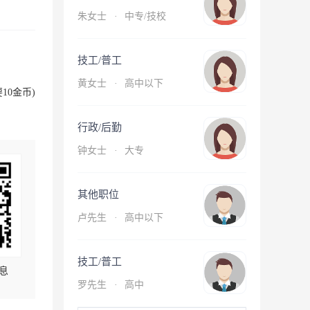
朱女士
·
中专/技校
技工/普工
黄女士
·
高中以下
10金币)
行政/后勤
钟女士
·
大专
其他职位
卢先生
·
高中以下
技工/普工
息
罗先生
·
高中