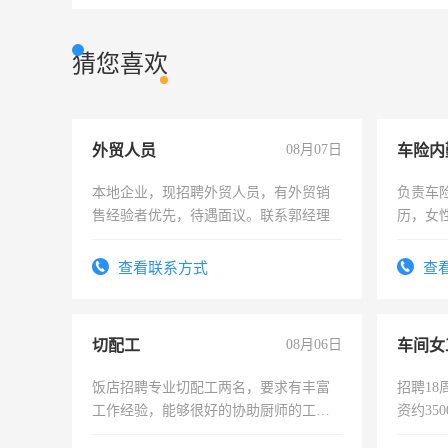
猜您喜欢
外贸人员
08月07日
车险内
本地企业，现招聘外贸人员，有外贸销
负责车
售经验者优先，待遇面议。联系郭经理
历，女性
操作，
试用期1
查看联系方式
查
切配工
08月06日
车间女
饭店招聘专业切配工两名，要求有丰富
招聘18
工作经验，能够很好的协助厨师的工
资约35
作。包吃住，每月有公休，工资3500-
险，有