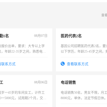
查
勤1名
08月07日
医药代表2名
险报价出单，要求：大专以上学
基因公司招聘医药代表2名，要
，年龄22-35岁之间，熟悉电脑
以下学历，年龄25-45岁之间，
工作态度认真，具有团队精神，
可，需要具有营销经验，从事
-3个月，转正后交纳五险，
表或者有医学资质的优先，底薪
看联系方式
查看联系方式
交五险。
工
08月06日
电话销售
周岁一45岁的车间女工，计件工
电话销售50名，男女不限，月工资
00一5000元，试用期2个月，交五
8000元，单休，法定节假日休
年薪假，年底福利