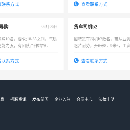
看联系方式
查看联系方式
导购
08月06日
货车司机b2
购10名，要求;18-35之间，气质
招聘货车司机b2数名，带从业
通能力强，有团队合作精神，有
吃苦耐劳，开6米8，9米6，工
，有工作经验者优先！
看联系方式
查看联系方式
信息
招聘资讯
发布简历
企业入驻
会员中心
法律申明
们