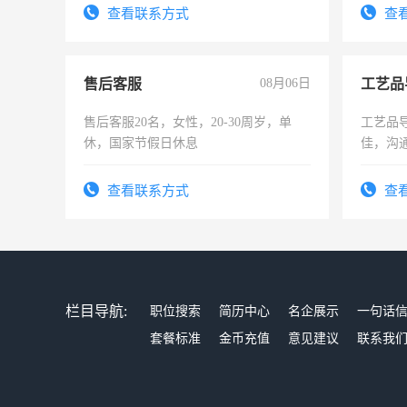
4500。
查看联系方式
查
售后客服
08月06日
工艺品
售后客服20名，女性，20-30周岁，单
工艺品导
休，国家节假日休息
佳，沟
上进心
查看联系方式
查
栏目导航:
职位搜索
简历中心
名企展示
一句话
套餐标准
金币充值
意见建议
联系我