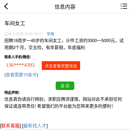
信息内容
车间女工
辽中人才网 2026.08.07
举报
招聘18周岁一45岁的车间女工，计件工资约3500一5000元，试
用期2个月，交五险，有年薪假，年底福利
联系人手机/微信：
136****4393
点击查看完整信息
(
查看需要10金币
)
特此声明：
信息真伪请自行辨别，求职应聘须谨慎，网站对此不承担任何
保证或连带责任! 希望我们的平台能为您带来更多的便利！
[
联系客服
]
[
最新找人才
]