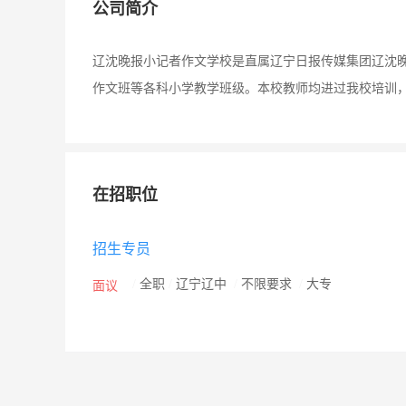
公司简介
辽沈晚报小记者作文学校是直属辽宁日报传媒集团辽沈
作文班等各科小学教学班级。本校教师均进过我校培训
在招职位
招生专员
/
全职
/
辽宁辽中
/
不限要求
/
大专
面议