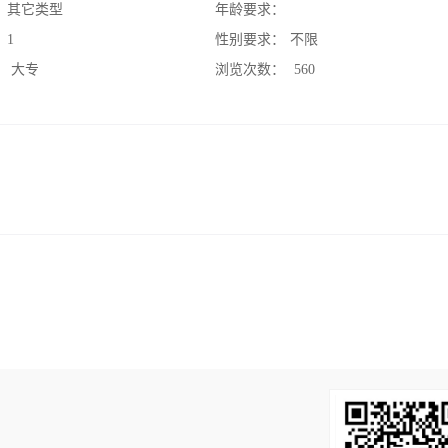
：
其它类型
年龄要求：
：
1
性别要求：
不限
：
大专
浏览次数：
560